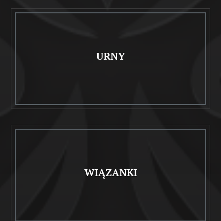
URNY
WIĄZANKI