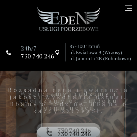
87-100 Toruń
24h/7
ul. Kwiatowa 9 (Wrzosy)


730 740 246
ul. Jamonta 2B (Rubinkowo)
Rozsądna cena i gwarancja
Wspieramy, radzimy i
jakości wykonania usługi.
odciążamy od natłoku
Dbamy o rodzinę, dbamy o
formalności.
każdy szczegół.
730 740 246

730 740 246
