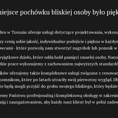
iejsce pochówku bliskiej osoby było pię
den w Toruniu oferuje usługi dotyczące projektowania, wykon
rzy cenią sobie jakość, indywidualne podejście i piękno w ka
skowcami - które pozwolą nam stworzyć nagrobek lub pomnik w
ątkowe dzieło, które odda hołd pamięci zmarłej osoby. Nasze 
kie prace wykonujemy z zachowaniem najwyższych standardów 
ów oferujemy także kompleksowe usługi związane z renowacją,
mnikom, które po latach utraciły swój pierwotny wygląd. Dba
 będą mogli przyjść do grobu swojego bliskiego, który będzie 
emy Państwu profesjonalną i kompleksową obsługę w zakresi
sją i zaangażowaniem, aby każdy nasz klient był w pełni zad