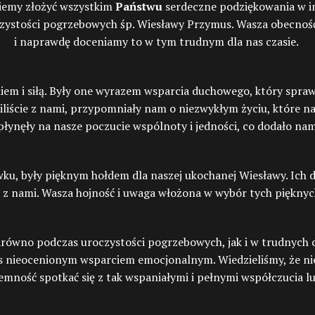
iemy złożyć wszystkim
Państwu
serdeczne podziękowania w im
zystości pogrzebowych śp. Wiesławy Przymus. Wasza obecność 
i naprawdę doceniamy to w tym trudnym dla nas czasie.
em i siłą. Były one wyrazem wsparcia duchowego, który sprawił
eliliście z nami, przypomniały nam o niezwykłym życiu, które 
ynęły na nasze poczucie wspólnoty i jedności, co dodało nam
ku, były pięknym hołdem dla naszej ukochanej Wiesławy. Ich d
 się z nami. Wasza hojność i uwaga włożona w wybór tych piękny
arówno podczas uroczystości pogrzebowych, jak i w trudnych c
a nas nieocenionym wsparciem emocjonalnym. Wiedzieliśmy, że n
emność spotkać się z tak wspaniałymi i pełnymi współczucia l